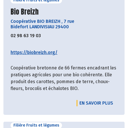
Filière Fruits et légumes
Découvrir le producteur
Bio Breizh
Coopérative BIO BREIZH
,
7 rue
Bidefort LANDIVISIAU 29400
02 98 63 19 03
https://biobreizh.org/
Coopérative bretonne de 66 fermes encadrant les
pratiques agricoles pour une bio cohérente. Elle
produit des carottes, pommes de terre, choux-
fleurs, brocolis et échalotes BIO.
EN SAVOIR PLUS
Filière Fruits et légumes