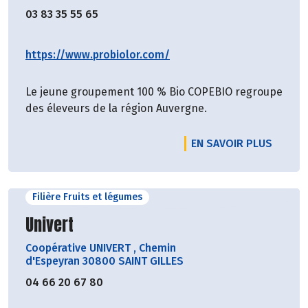
03 83 35 55 65
https://www.probiolor.com/
Le jeune groupement 100 % Bio COPEBIO regroupe
des éleveurs de la région Auvergne.
EN SAVOIR PLUS
Filière Fruits et légumes
Découvrir le producteur
Univert
Coopérative UNIVERT
,
Chemin
d'Espeyran 30800 SAINT GILLES
04 66 20 67 80