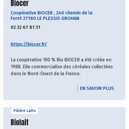
Découvrir le producteur
Biocer
Coopérative BIOCER
,
240 chemin de la
Foret 27180 LE PLESSIS GROHAN
02 32 67 81 31
https://biocer.fr/
La coopérative 100 % Bio BIOCER a été créée en
1988. Elle commercialise des céréales collectées
dans le Nord-Ouest de la France.
EN SAVOIR PLUS
Filière Laits
Découvrir le producteur
Biolait