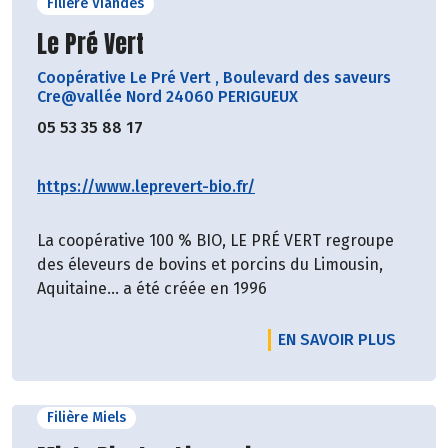
Filière Viandes
Découvrir le producteur
Le Pré Vert
Coopérative Le Pré Vert
,
Boulevard des saveurs
Cre@vallée Nord 24060 PERIGUEUX
05 53 35 88 17
https://www.leprevert-bio.fr/
La coopérative 100 % BIO, LE PRÉ VERT regroupe
des éleveurs de bovins et porcins du Limousin,
Aquitaine… a été créée en 1996
EN SAVOIR PLUS
Filière Miels