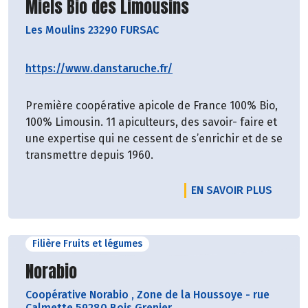
Découvrir le producteur
Miels Bio des Limousins
Les Moulins 23290 FURSAC
https://www.danstaruche.fr/
Première coopérative apicole de France 100% Bio,
100% Limousin. 11 apiculteurs, des savoir- faire et
une expertise qui ne cessent de s’enrichir et de se
transmettre depuis 1960.
EN SAVOIR PLUS
Filière Fruits et légumes
Découvrir le producteur
Norabio
Coopérative Norabio
,
Zone de la Houssoye - rue
Calmette 59280 Bois Grenier