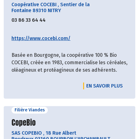
Coopérative COCEBI
,
Sentier de la
Fontaine 89310 NITRY
03 86 33 64 44
https://www.cocebi.com/
Basée en Bourgogne, la coopérative 100 % Bio
COCEBI, créée en 1983, commercialise les céréales,
oléagineux et protéagineux de ses adhérents.
EN SAVOIR PLUS
Filière Viandes
Découvrir le producteur
CopeBio
SAS COPEBIO
,
18 Rue Albert
Roudreux 03160 BOURBON L'ARCHAMBAULT