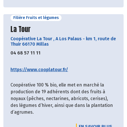
Filière Fruits et légumes
Découvrir le producteur
La Tour
Coopérative La Tour
,
A Los Palaus - km 1, route de
Thuir 66170 Millas
04 68 57 11 11
https://www.cooplatour.fr/
Coopérative 100 % bio, elle met en marché la
production de 19 adhérents dont des fruits à
noyaux (pêches, nectarines, abricots, cerises),
des légumes d’hiver, ainsi que dans la plantation
d’agrumes.
EN SAVOIR PLUS