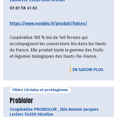
03 61 58 41 63
https://www.norabio.fr/produit/fraises/
Coopérative 100 % bio de 140 fermes qui
accompagnent les conversions bio dans les Hauts
de France. Elle produit toute la gamme des fruits
et légumes biologiques des Hauts-De-France.
EN SAVOIR PLUS
Filière Céréales et protéagineux
Découvrir le producteur
Probiolor
Coopérative PROBIOLOR
,
2bis Avenue Jacques
Leclerc 54330 Vézelise