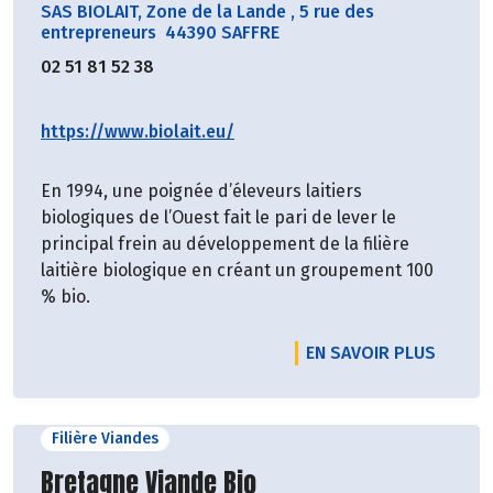
SAS BIOLAIT, Zone de la Lande
,
5 rue des
entrepreneurs 44390 SAFFRE
02 51 81 52 38
https://www.biolait.eu/
En 1994, une poignée d’éleveurs laitiers
biologiques de l’Ouest fait le pari de lever le
principal frein au développement de la filière
laitière biologique en créant un groupement 100
% bio.
EN SAVOIR PLUS
Filière Viandes
Découvrir le producteur
Bretagne Viande Bio