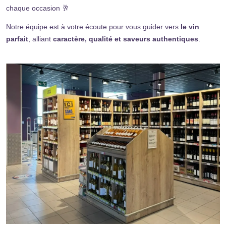
chaque occasion 🥂
Notre équipe est à votre écoute pour vous guider vers
le vin
parfait
, alliant
caractère, qualité et saveurs authentiques
.