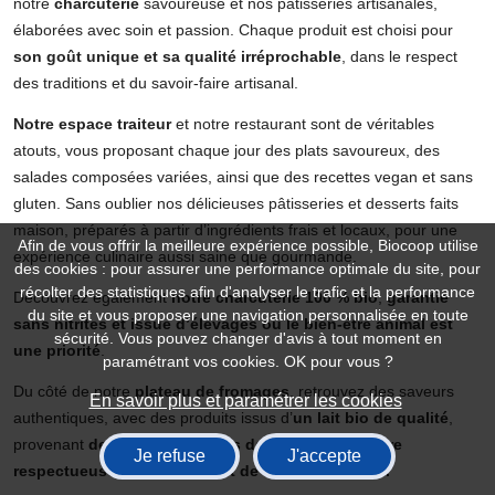
notre
charcuterie
savoureuse et nos pâtisseries artisanales,
élaborées avec soin et passion. Chaque produit est choisi pour
son goût unique et sa qualité irréprochable
, dans le respect
des traditions et du savoir-faire artisanal.
Notre espace traiteur
et notre restaurant sont de véritables
atouts, vous proposant chaque jour des plats savoureux, des
salades composées variées, ainsi que des recettes vegan et sans
gluten. Sans oublier nos délicieuses pâtisseries et desserts faits
maison, préparés à partir d’ingrédients frais et locaux, pour une
Afin de vous offrir la meilleure expérience possible, Biocoop utilise
expérience culinaire aussi saine que gourmande.
des cookies : pour assurer une performance optimale du site, pour
récolter des statistiques afin d'analyser le trafic et la performance
Découvrez également
notre charcuterie 100 % bio
,
garantie
du site et vous proposer une navigation personnalisée en toute
sans nitrites et issue d’élevages où le bien-être animal est
sécurité. Vous pouvez changer d'avis à tout moment en
une priorité
.
paramétrant vos cookies. OK pour vous ?
Du côté de notre
plateau de fromages
, retrouvez des saveurs
En savoir plus et paramétrer les cookies
authentiques, avec des produits issus d’
un lait bio de qualité
,
provenant
de fermes engagées dans une agriculture
Je refuse
J'accepte
respectueuse des animaux et de l’environnement.